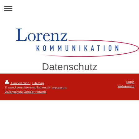
Datenschutz
Login
Druckversion
|
Sitemap
Webansicht
© www.lorenz-kommunikation.de
Impressum
Datenschutz
Gender-Hinweis